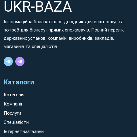
UKR-BAZA
voluptatem aut neque galisum hic aliquid facilis et adipisci
voluptates!
Інформаційна база каталог-довідник для всіх послуг та
Non ratione dolorem aut minima ipsum sed ratione ipsam
потреб для бізнесу і прямих споживачів. Повний перелік
sit Шепетівка earum quos aut eaque voluptates. Eum sint
державних установ, компаній, виробників, закладів,
quidem hic cumque nisi et consequuntur molestiae id eaque
магазинів та спеціалістів.
vero! Non rerum voluptatem et quos nesciunt sit galisum
tempora eos possimus facilis quo quis quia et tempora tenetur
eum rerum quaerat.
Каталоги
Категорія
Компанії
Послуги
Спеціалісти
Інтернет-магазини