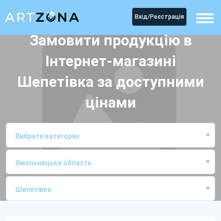
Вхід/Реєстрація
Замовити продукцію в
Інтернет-магазині
Шепетівка за доступними
цінами
Вибрати категорію
Хмельницька область
Шепетівка
Головна
Інтернет-магазиниШепетівка