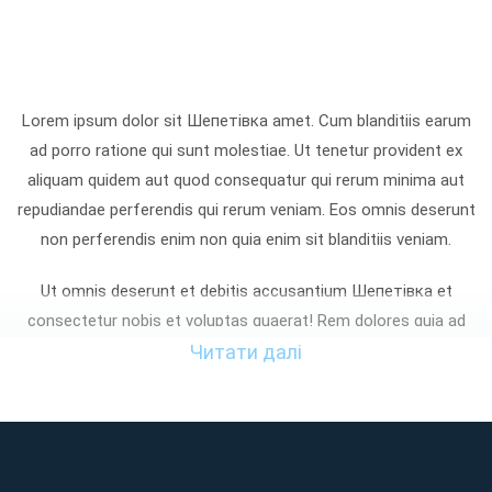
Lorem ipsum dolor sit Шепетівка amet. Cum blanditiis earum
ad porro ratione qui sunt molestiae. Ut tenetur provident ex
aliquam quidem aut quod consequatur qui rerum minima aut
repudiandae perferendis qui rerum veniam. Eos omnis deserunt
non perferendis enim non quia enim sit blanditiis veniam.
Ut omnis deserunt et debitis accusantium Шепетівка et
consectetur nobis et voluptas quaerat! Rem dolores quia ad
enim omnis sed laudantium aspernatur non quia iste At
Читати далі
tempora voluptatibus et cupiditate nemo? Sed consequatur
dignissimos non distinctio aliquam qui asperiores facilis eum
perferendis asperiores sed atque eaque ut sunt totam et
maxime sapiente. Qui provident quia et reprehenderit