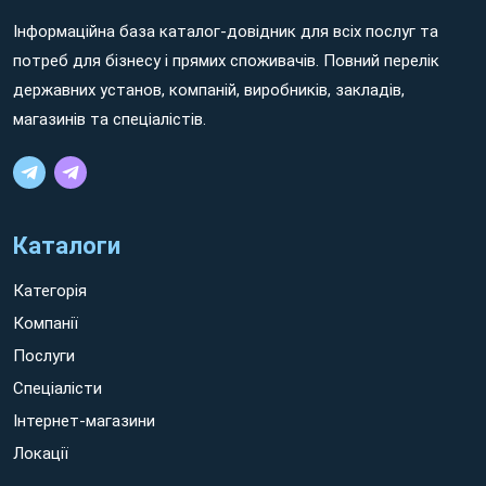
Інформаційна база каталог-довідник для всіх послуг та
Non ratione dolorem aut minima ipsum sed ratione ipsam
потреб для бізнесу і прямих споживачів. Повний перелік
sit Нетішин earum quos aut eaque voluptates. Eum sint quidem
державних установ, компаній, виробників, закладів,
hic cumque nisi et consequuntur molestiae id eaque vero! Non
магазинів та спеціалістів.
rerum voluptatem et quos nesciunt sit galisum tempora eos
possimus facilis quo quis quia et tempora tenetur eum rerum
quaerat.
Каталоги
Категорія
Компанії
Послуги
Спеціалісти
Інтернет-магазини
Локації