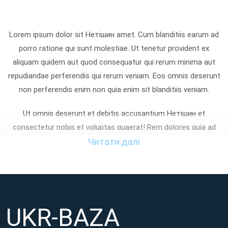
Lorem ipsum dolor sit Нетішин amet. Cum blanditiis earum ad
porro ratione qui sunt molestiae. Ut tenetur provident ex
aliquam quidem aut quod consequatur qui rerum minima aut
repudiandae perferendis qui rerum veniam. Eos omnis deserunt
non perferendis enim non quia enim sit blanditiis veniam.
Ut omnis deserunt et debitis accusantium Нетішин et
consectetur nobis et voluptas quaerat! Rem dolores quia ad
enim omnis sed laudantium aspernatur non quia iste At
Читати далі
tempora voluptatibus et cupiditate nemo? Sed consequatur
dignissimos non distinctio aliquam qui asperiores facilis eum
perferendis asperiores sed atque eaque ut sunt totam et
maxime sapiente. Qui provident quia et reprehenderit
UKR-BAZA
voluptatem aut neque galisum hic aliquid facilis et adipisci
voluptates!