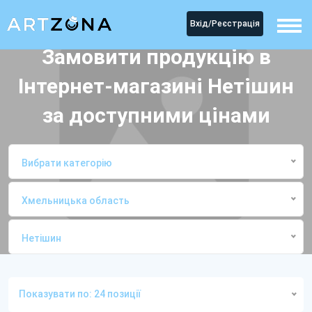
Вхід/Реєстрація
Замовити продукцію в
Інтернет-магазині Нетішин
за доступними цінами
Вибрати категорію
Хмельницька область
Нетішин
Головна
Інтернет-магазиниНетішин
Показувати по: 24 позиції