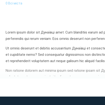
0 Всі міста
Lorem ipsum dolor sit Дунаївці amet. Cum blanditiis earum ad p
perferendis qui rerum veniam. Eos omnis deserunt non perferendi
Ut omnis deserunt et debitis accusantium Дунаївці et consecte
et cupiditate nemo? Sed consequatur dignissimos non distinctio
et reprehenderit voluptatem aut neque galisum hic aliquid facilis
Non ratione dolorem aut minima ipsum sed ratione ipsam sit Ду
voluptatem et quos nesciunt sit galisum tempora eos possimus 