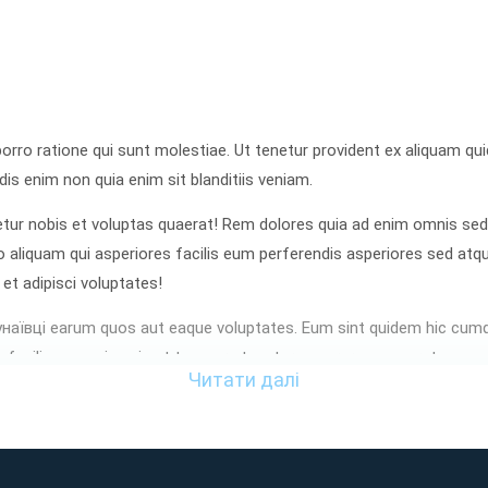
orro ratione qui sunt molestiae. Ut tenetur provident ex aliquam 
s enim non quia enim sit blanditiis veniam.
tur nobis et voluptas quaerat! Rem dolores quia ad enim omnis sed
 aliquam qui asperiores facilis eum perferendis asperiores sed atq
 et adipisci voluptates!
наївці earum quos aut eaque voluptates. Eum sint quidem hic cumq
facilis quo quis quia et tempora tenetur eum rerum quaerat.
Читати далі