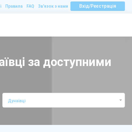
Вхід/Реєстрація
і
Правила
FAQ
Зв'язок з нами
аївці за доступними
Дунаївці