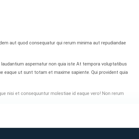
quidem aut quod consequatur qui rerum minima aut repudiandae
 laudantium aspernatur non quia iste At tempora voluptatibus
ue eaque ut sunt totam et maxime sapiente. Qui provident quia
ue nisi et consequuntur molestiae id eaque vero! Non rerum