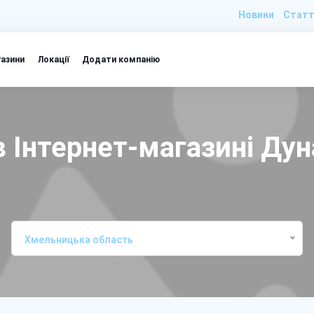
Новини
Статт
газини
Локації
Додати компанію
 Інтернет-магазині Дун
Хмельницька область