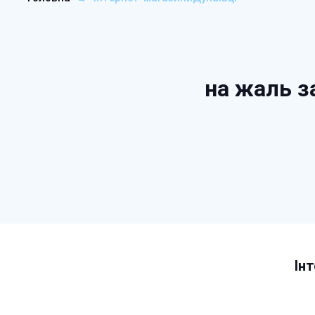
на жаль з
Ін