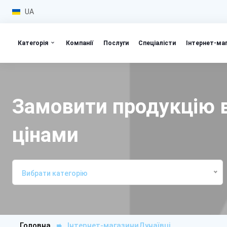
UA
Категорія
Компанії
Послуги
Спеціалісти
Інтернет-ма
Замовити продукцію в
цінами
Вибрати категорію
Головна
Інтернет-магазиниДунаївці