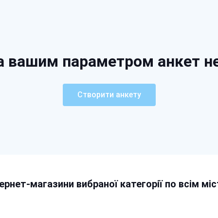
а вашим параметром анкет н
Створити анкету
тернет-магазини вибраної категорії по всім міс