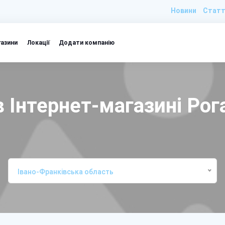
Новини
Статт
газини
Локації
Додати компанію
 Інтернет-магазині Рог
Івано-Франківська область