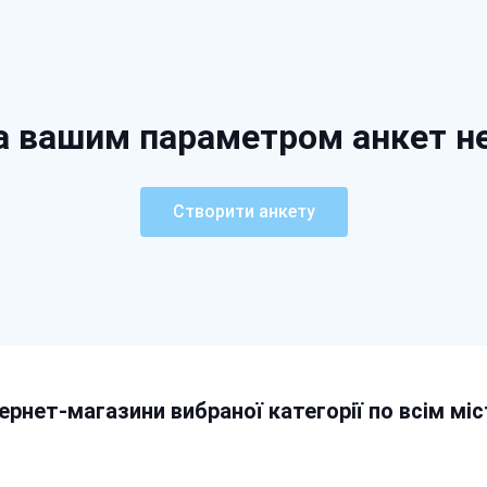
а вашим параметром анкет н
Створити анкету
тернет-магазини вибраної категорії по всім міс