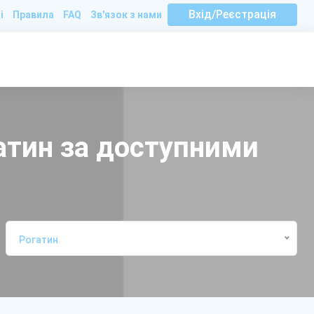
Вхід/Реєстрація
і
Правила
FAQ
Зв'язок з нами
атин за доступними
Рогатин