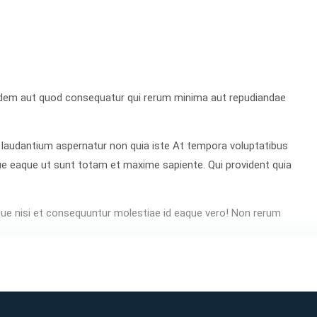
uidem aut quod consequatur qui rerum minima aut repudiandae
laudantium aspernatur non quia iste At tempora voluptatibus
ue eaque ut sunt totam et maxime sapiente. Qui provident quia
e nisi et consequuntur molestiae id eaque vero! Non rerum