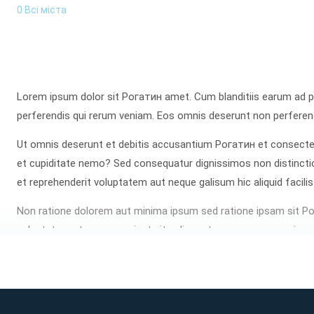
0 Всі міста
Lorem ipsum dolor sit Рогатин amet. Cum blanditiis earum ad p
perferendis qui rerum veniam. Eos omnis deserunt non perferendi
Ut omnis deserunt et debitis accusantium Рогатин et consectet
et cupiditate nemo? Sed consequatur dignissimos non distinctio
et reprehenderit voluptatem aut neque galisum hic aliquid facilis
Non ratione dolorem aut minima ipsum sed ratione ipsam sit Р
voluptatem et quos nesciunt sit galisum tempora eos possimus 