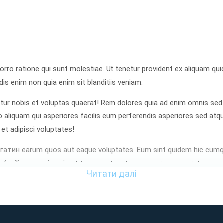
orro ratione qui sunt molestiae. Ut tenetur provident ex aliquam q
s enim non quia enim sit blanditiis veniam.
ur nobis et voluptas quaerat! Rem dolores quia ad enim omnis sed 
 aliquam qui asperiores facilis eum perferendis asperiores sed atq
 et adipisci voluptates!
огатин earum quos aut eaque voluptates. Eum sint quidem hic cumqu
facilis quo quis quia et tempora tenetur eum rerum quaerat.
Читати далі