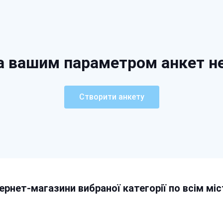
а вашим параметром анкет н
Створити анкету
тернет-магазини вибраної категорії по всім міс