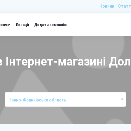
Новини
Статт
газини
Локації
Додати компанію
 Інтернет-магазині До
Івано-Франківська область