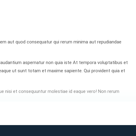
uidem aut quod consequatur qui rerum minima aut repudiandae
audantium aspernatur non quia iste At tempora voluptatibus et
eaque ut sunt totam et maxime sapiente. Qui provident quia et
e nisi et consequuntur molestiae id eaque vero! Non rerum