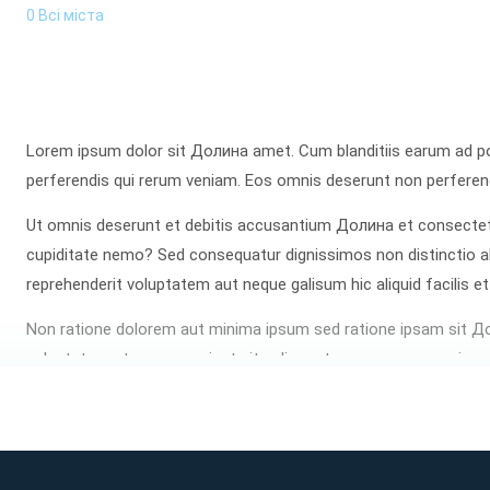
0 Всі міста
Lorem ipsum dolor sit Долина amet. Cum blanditiis earum ad po
perferendis qui rerum veniam. Eos omnis deserunt non perferendi
Ut omnis deserunt et debitis accusantium Долина et consectetu
cupiditate nemo? Sed consequatur dignissimos non distinctio al
reprehenderit voluptatem aut neque galisum hic aliquid facilis et
Non ratione dolorem aut minima ipsum sed ratione ipsam sit Д
voluptatem et quos nesciunt sit galisum tempora eos possimus 