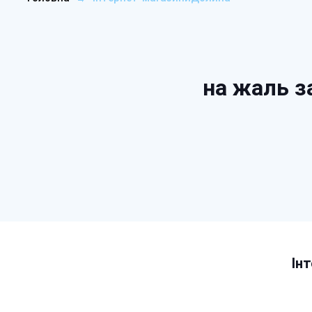
на жаль з
Ін