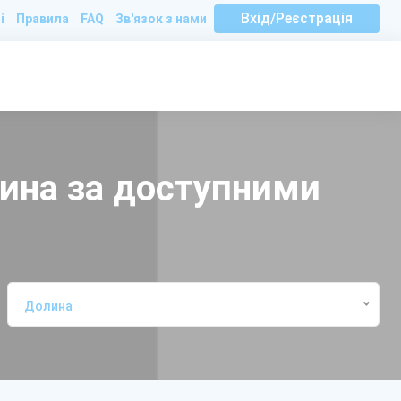
Вхід/Реєстрація
і
Правила
FAQ
Зв'язок з нами
лина за доступними
Долина