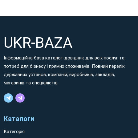
Житомирська
Знайти сучасний
гінекологічний центр в м.
область
, де працюють відповідні лікарі-професіонали,
можна на порталі UKR-BAZA.
UKR-BAZA
Інформаційна база каталог-довідник для всіх послуг та
потреб для бізнесу і прямих споживачів. Повний перелік
державних установ, компаній, виробників, закладів,
магазинів та спеціалістів.
Які переваги має каталог гінекологій міста
Житомирська область?
Каталоги
Даний інформаційний майданчик, адаптований для зручного
Категорія
пошуку профільних закладів, вирізняє ряд позитивних