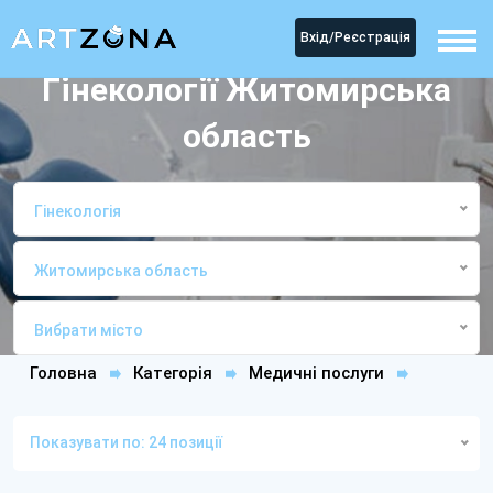
Вхід/Реєстрація
Гінекології Житомирська
область
Гінекологія
Житомирська область
Вибрати місто
Головна
Категорія
Медичні послуги
ГінекологіяЖитомирська область
Показувати по: 24 позиції