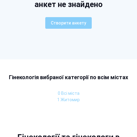
анкет не знайдено
Створити анкету
Гінекологія вибраної категорії по всім містах
0 Всі міста
1 Житомир
Гінекології та гінекологи в