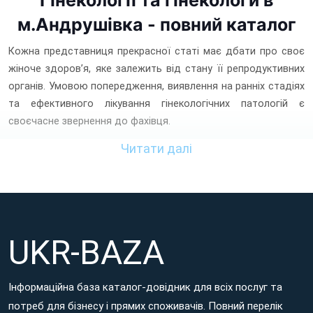
м.Андрушівка - повний каталог
Кожна представниця прекрасної статі має дбати про своє
жіноче здоров’я, яке залежить від стану її репродуктивних
органів. Умовою попередження, виявлення на ранніх стадіях
та ефективного лікування гінекологічних патологій є
своєчасне звернення до фахівця.
Читати далі
Андрушівка
,
Знайти сучасний
гінекологічний центр в м.
де працюють відповідні лікарі-професіонали, можна на
порталі UKR-BAZA.
UKR-BAZA
Інформаційна база каталог-довідник для всіх послуг та
потреб для бізнесу і прямих споживачів. Повний перелік