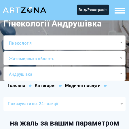
Вхід/Реєстрація
Гінекології Андрушівка
Гінекологія
Житомирська область
Андрушівка
Головна
Категорія
Медичні послуги
ГінекологіяАндрушівка
Показувати по: 24 позиції
на жаль за вашим параметром