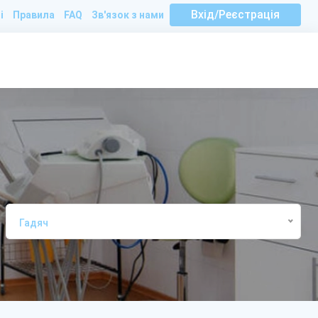
Вхід/Реєстрація
і
Правила
FAQ
Зв'язок з нами
Гадяч