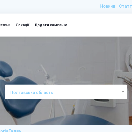
Новини
Статт
газини
Локації
Додати компанію
Полтавська область
логіяГадяч