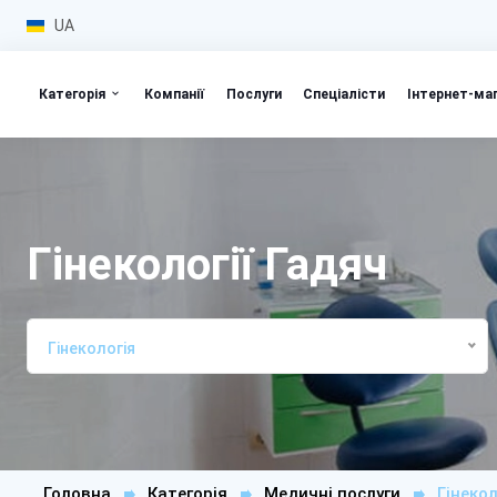
UA
Категорія
Компанії
Послуги
Спеціалісти
Інтернет-ма
Гінекології Гадяч
Гінекологія
Головна
Категорія
Медичні послуги
Гінеко