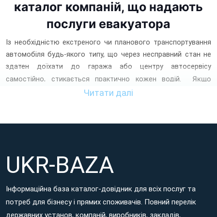
каталог компаній, що надають
послуги евакуатора
Із необхідністю екстреного чи планового транспортування
автомобіля будь-якого типу, що через несправний стан не
здатен доїхати до гаража або центру автосервісу
Якщо
самостійно, стикається практично кожен водій.
поломка легкового авто, вантажівки, засобу громадського
Читати далі
автотранспорту чи мотоциклетної техніки сталася в дорозі
або виявилася перед поїздкою, проблему доставляння
цього транспорту до фахівців із його ремонту та
відновлення вирішує
евакуатор
.
UKR-BAZA
Знайти компанію з урахуванням різних вимог пропонує
платформа Ukr-Baza – портал, на якому зібрана інформація
про перевірені компанії, що надають
послуги евакуатора в
Інформаційна база каталог-довідник для всіх послуг та
м.Золотоноша
.
потреб для бізнесу і прямих споживачів. Повний перелік
державних установ, компаній, виробників, закладів,