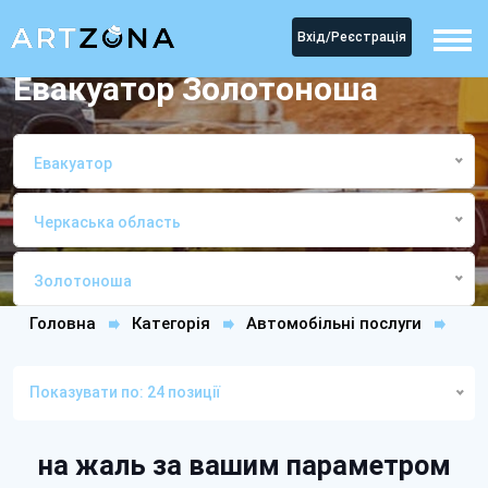
Вхід/Реєстрація
Евакуатор Золотоноша
Евакуатор
Черкаська область
Золотоноша
Головна
Категорія
Автомобільні послуги
ЕвакуаторЗолотоноша
Показувати по: 24 позиції
на жаль за вашим параметром