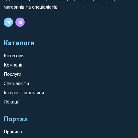
магазинів та спеціалістів.
Каталоги
Категорія
Компанії
Послуги
Спеціалісти
Інтернет-магазини
Каталог евакуаторів міста Золотоноша та
Локації
його переваги
Цей портал має кілька пріоритетних особливостей, які
Портал
вигідно вирізняють його від сайтів окремих організацій
підприємств аналогічного профілю:
Правила