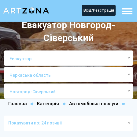
Вхід/Реєстрація
Евакуатор Новгород-
Сіверський
Евакуатор
Черкаська область
Новгород-Сіверський
Головна
Категорія
Автомобільні послуги
ЕвакуаторНовгород-Сіверський
Показувати по: 24 позиції