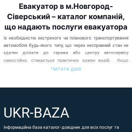
Евакуатор в м.Новгород-
Сіверський – каталог компаній,
що надають послуги евакуатора
Із необхідністю екстреного чи планового транспортування
автомобіля будь-якого типу, що через несправний стан не
здатен доїхати до гаража або центру автосервісу
Якщо
самостійно, стикається практично кожен водій.
поломка легкового авто, вантажівки, засобу громадського
Читати далі
автотранспорту чи мотоциклетної техніки сталася в дорозі
або виявилася перед поїздкою, проблему доставляння
цього транспорту до фахівців із його ремонту та
відновлення вирішує
евакуатор
.
UKR-BAZA
Знайти компанію з урахуванням різних вимог пропонує
платформа Ukr-Baza – портал, на якому зібрана інформація
про перевірені компанії, що надають
послуги евакуатора в
Інформаційна база каталог-довідник для всіх послуг та