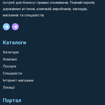
м.Новгород-Сіверський
.
потреб для бізнесу і прямих споживачів. Повний перелік
державних установ, компаній, виробників, закладів,
магазинів та спеціалістів.
Каталоги
Категорія
Компанії
Послуги
Спеціалісти
Інтернет-магазини
Каталог евакуаторів міста Новгород-
Локації
Сіверський та його переваги
Цей портал має кілька пріоритетних особливостей, які
Портал
вигідно вирізняють його від сайтів окремих організацій