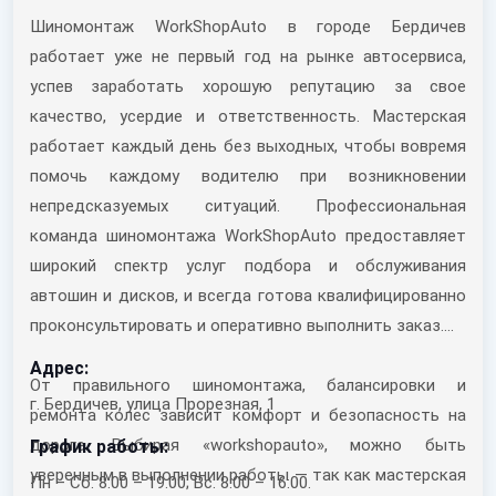
Шиномонтаж WorkShopAuto в городе Бердичев
работает уже не первый год на рынке автосервиса,
успев заработать хорошую репутацию за свое
качество, усердие и ответственность. Мастерская
работает каждый день без выходных, чтобы вовремя
помочь каждому водителю при возникновении
непредсказуемых ситуаций. Профессиональная
команда шиномонтажа WorkShopAuto предоставляет
широкий спектр услуг подбора и обслуживания
автошин и дисков, и всегда готова квалифицированно
проконсультировать и оперативно выполнить заказ.
Адрес:
От правильного шиномонтажа, балансировки и
г. Бердичев, улица Прорезная, 1
ремонта колес зависит комфорт и безопасность на
дороге. Выбирая «workshopauto», можно быть
График работы:
уверенным в выполнении работы — так как мастерская
Пн – Сб: 8:00 – 19:00; Вс: 8:00 – 16:00.