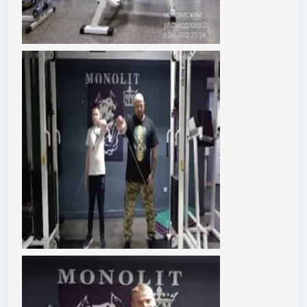
Что выделяет
Monolit Gym
— это атмосфера, в
которой каждый чувствует себя уверенно. Здесь
важно не только физическое развитие, но и создание
сообщества единомышленников, где каждый получает
поддержку и мотивацию для достижения своих целей.
Адрес:
улица Владимира Антоновича, 26, Днепр
Время работы:
10:00 – 22:00