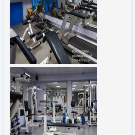
тренировки, которые помогают быстрее достигать
желаемых результатов. Квалифицированные тренеры
разработают индивидуальную программу в
зависимости от целей: снижение веса, набор
мышечной массы, улучшение выносливости или
коррекция фигуры. Также доступны групповые
занятия: функциональный тренинг, высокоинтенсивные
интервальные тренировки (HIIT), стретчинг и
специальные комплексы для укрепления спины.
Особое внимание уделяется комфорту клиентов:
просторные раздевалки с индивидуальными
шкафчиками, современные душевые и зона отдыха, где
можно расслабиться после тренировки. Зал удобно
расположен, добраться можно как на общественном
транспорте, так и на личном автомобиле — для этого
предусмотрена парковка.