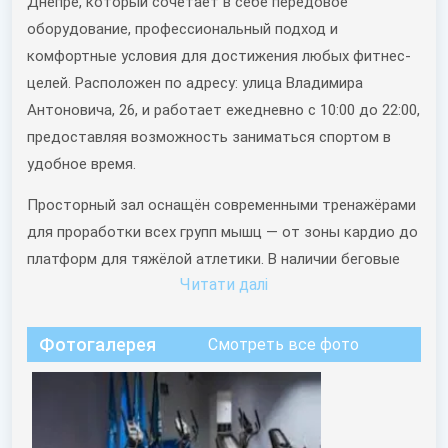
Днепре, который сочетает в себе передовое
оборудование, профессиональный подход и
комфортные условия для достижения любых фитнес-
целей. Расположен по адресу: улица Владимира
Антоновича, 26, и работает ежедневно с 10:00 до 22:00,
предоставляя возможность заниматься спортом в
удобное время.
Просторный зал оснащён современными тренажёрами
для проработки всех групп мышц — от зоны кардио до
платформ для тяжёлой атлетики. В наличии беговые
Читати далi
дорожки, орбитреки, велотренажёры и большой выбор
свободных весов, что позволяет гибко подойти к
тренировочному процесу. Оборудование подходит как
Фотогалерея
Смотреть все фото
для новичков, так и для опытных спортсменов,
обеспечивая максимальную ефективность тренировок.
В
Monolit Gym
предлагаются персональные