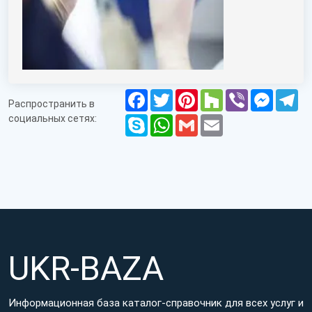
Facebook
Twitter
Pinterest
Houzz
Viber
Messen
Te
Распространить в
социальных сетях:
Skype
WhatsApp
Gmail
Email
UKR-BAZA
Информационная база каталог-справочник для всех услуг и