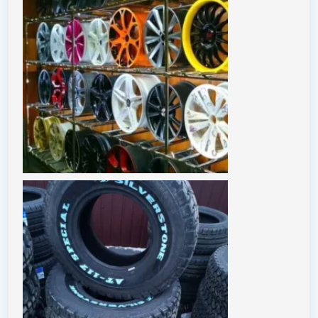
масла, а также необходимые жидкости почти под
каждый вид авто. Кроме того, налицо всегда есть
большое количество дисков, разного цвета, дизайна и
модели. Компания работает на свою репутацию,
поэтому имеет постоянных клиентов и всегда рада
принять каждого нового посетителя. Опытные
специалисты помогут быстро и устранить проблему.
"TIREMAN" – это место для точной диагностики,
надежного сервиса и скорой помощи.
Адрес:
г. Киверцы, ул. Ватутина, 8
График работы:
Пн – Сб: 9:00 – 19:00, Вс – выходной