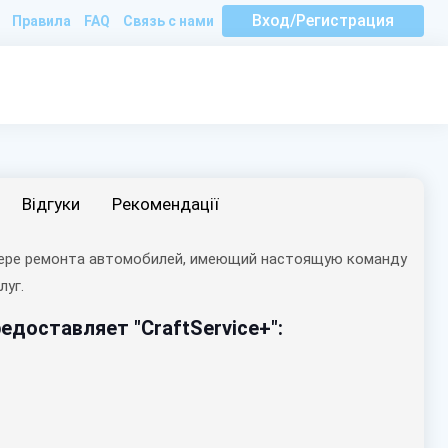
Вход/Регистрация
Правила
FAQ
Связь с нами
Вiдгуки
Рекомендації
сфере ремонта автомобилей, имеющий настоящую команду
луг.
доставляет "CraftService+":