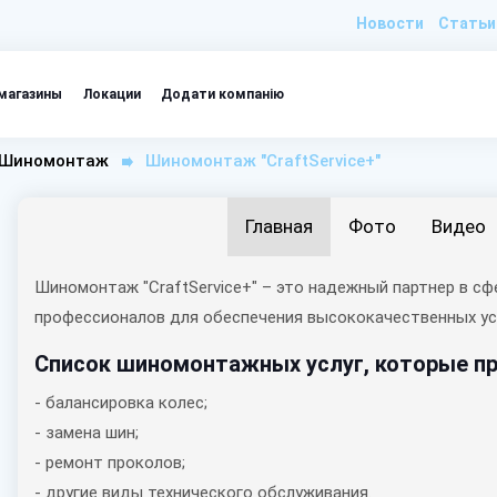
Новости
Статьи
магазины
Локации
Додати компанію
Шиномонтаж
Шиномонтаж "CraftService+"
Главная
Фото
Видео
Шиномонтаж "CraftService+" – это надежный партнер в 
профессионалов для обеспечения высококачественных ус
Список шиномонтажных услуг, которые пре
- балансировка колес;
- замена шин;
- ремонт проколов;
- другие виды технического обслуживания.