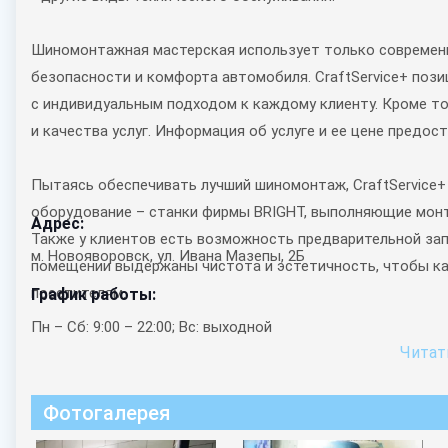
Шиномонтажная мастерская использует только современ
безопасности и комфорта автомобиля. CraftService+ поз
с индивидуальным подходом к каждому клиенту. Кроме т
и качества услуг. Информация об услуге и ее цене предос
Пытаясь обеспечивать лучший шиномонтаж, CraftService
оборудование – станки фирмы BRIGHT, выполняющие монт
Адрес:
Также у клиентов есть возможность предварительной запи
м. Новояворовск, ул. Ивана Мазепы, 2Б
помещении выдержаны чистота и эстетичность, чтобы ка
посетителям.
График работы:
Пн – Сб: 9:00 – 22:00; Вс: выходной
Читати
Фотогалерея