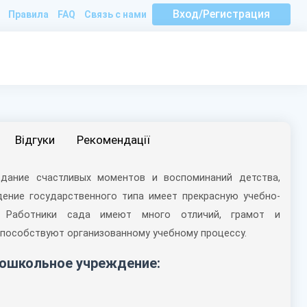
Вход/Регистрация
Правила
FAQ
Связь с нами
Вiдгуки
Рекомендації
дание счастливых моментов и воспоминаний детства,
дение государственного типа имеет прекрасную учебно-
я. Работники сада имеют много отличий, грамот и
способствуют организованному учебному процессу.
дошкольное учреждение: