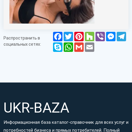
Facebook
Twitter
Pinterest
Houzz
Viber
Messen
Te
Распространить в
социальных сетях:
Skype
WhatsApp
Gmail
Email
UKR-BAZA
Информационная база каталог-справочник для всех услуг и
потребностей бизнеса и прямых потребителей. Полный