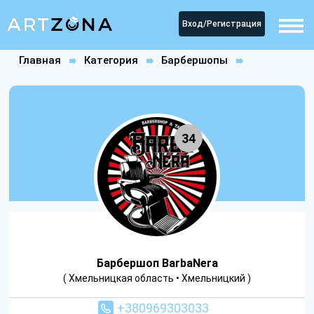
Вход/Регистрация
Главная
Категория
Барбершопы
Барбершоп BarbaNera
34
Барбершоп BarbaNera
( Хмельницкая область • Хмельницкий )
+380969303033