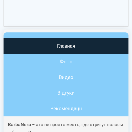
Главная
Фото
Видео
Вiдгуки
Рекомендації
BarbaNera
– это не просто место, где стригут волосы