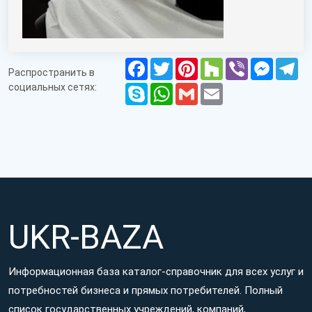
Facebook
Twitter
Pinterest
Houzz
Viber
Messen
Te
Распространить в
социальных сетях:
Skype
WhatsApp
Gmail
Email
UKR-BAZA
Информационная база каталог-справочник для всех услуг и
потребностей бизнеса и прямых потребителей. Полный
список государственных учреждений, компаний,