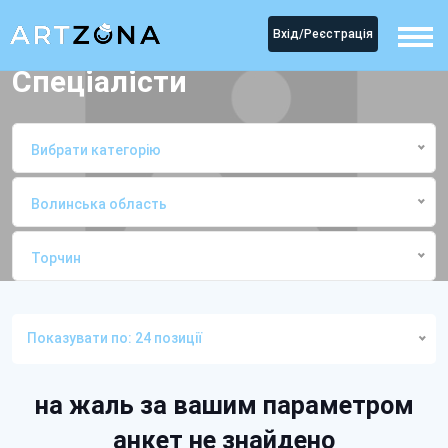
Вхід/Реєстрація
Спеціалісти
Вибрати категорію
Волинська область
Торчин
Головна
СпеціалістиТорчин
Показувати по: 24 позиції
на жаль за вашим параметром
анкет не знайдено