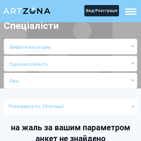
Вхід/Реєстрація
Спеціалісти
Вибрати категорію
Одеська область
Рені
Головна
СпеціалістиРені
Показувати по: 24 позиції
на жаль за вашим параметром
анкет не знайдено