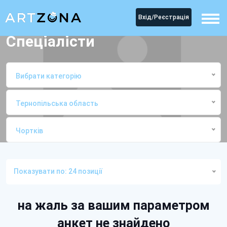
Вхід/Реєстрація
Спеціалісти
Вибрати категорію
Тернопільська область
Чортків
Головна
СпеціалістиЧортків
Показувати по: 24 позиції
на жаль за вашим параметром
анкет не знайдено