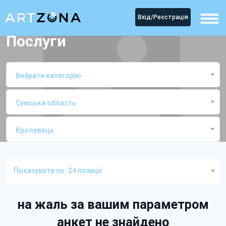
Вхід/Реєстрація
Послуги
Вибрати категорію
Сумська область
Кролевець
Головна
ПослугиКролевець
Показувати по: 24 позиції
на жаль за вашим параметром
анкет не знайдено