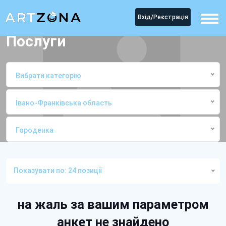
Вхід/Реєстрація
Послуги
Вибрати категорію
Івано-Франківська область
Городенка
Головна
ПослугиГороденка
Показувати по: 24 позиції
на жаль за вашим параметром
анкет не знайдено