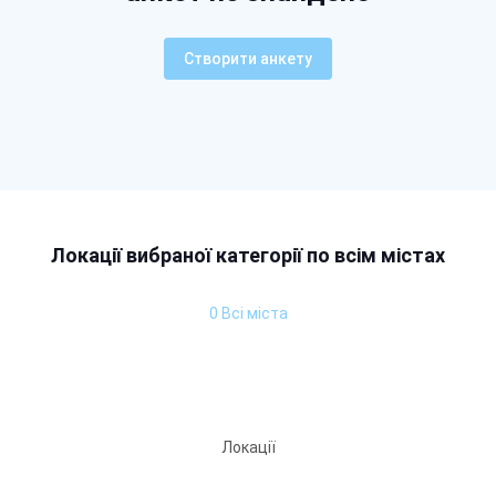
Створити анкету
Локації вибраної категорії по всім містах
0 Всі міста
Локації