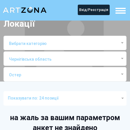
Вхід/Реєстрація
Локації
Вибрати категорію
Чернігівська область
Остер
Головна
ЛокаціїОстер
Показувати по: 24 позиції
на жаль за вашим параметром
анкет не знайдено