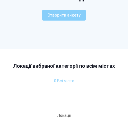
Створити анкету
Локації вибраної категорії по всім містах
0 Всі міста
Локації