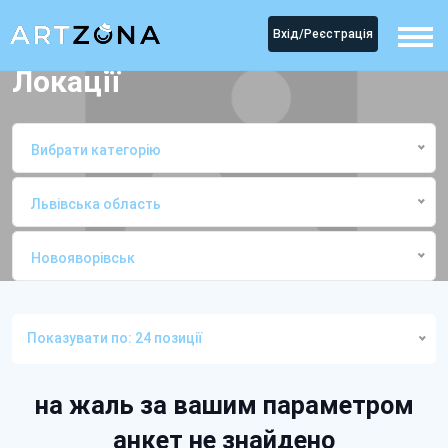
Вхід/Реєстрація
Локації
Вибрати категорію
Львівська область
Новояворівськ
Головна
ЛокаціїНовояворівськ
Показувати по: 24 позиції
на жаль за вашим параметром
анкет не знайдено