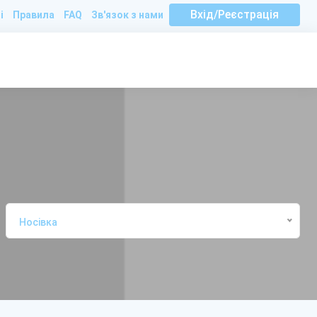
Вхід/Реєстрація
і
Правила
FAQ
Зв'язок з нами
Носівка