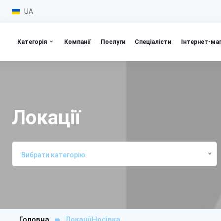
UA
Категорія
Компанії
Послуги
Спеціалісти
Інтернет-ма
Локації
Вибрати категорію
Головна
ЛокаціїНосівка