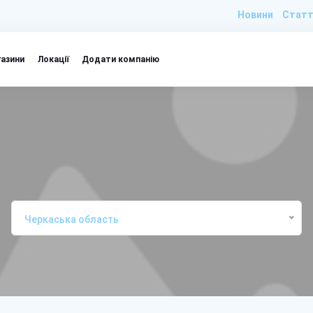
Новини
Статт
газини
Локації
Додати компанію
Черкаська область