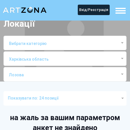
Вхід/Реєстрація
Локації
Вибрати категорію
Харківська область
Лозова
Головна
ЛокаціїЛозова
Показувати по: 24 позиції
на жаль за вашим параметром
анкет не знайдено