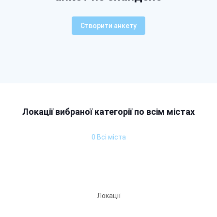
Створити анкету
Локації вибраної категорії по всім містах
0 Всі міста
Локації