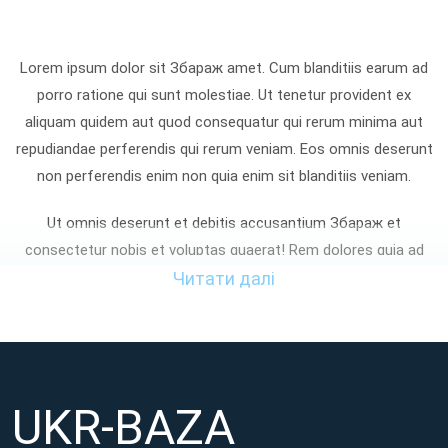
Lorem ipsum dolor sit Збараж amet. Cum blanditiis earum ad
porro ratione qui sunt molestiae. Ut tenetur provident ex
aliquam quidem aut quod consequatur qui rerum minima aut
repudiandae perferendis qui rerum veniam. Eos omnis deserunt
non perferendis enim non quia enim sit blanditiis veniam.
Ut omnis deserunt et debitis accusantium Збараж et
consectetur nobis et voluptas quaerat! Rem dolores quia ad
enim omnis sed laudantium aspernatur non quia iste At
Читати далі
tempora voluptatibus et cupiditate nemo? Sed consequatur
dignissimos non distinctio aliquam qui asperiores facilis eum
perferendis asperiores sed atque eaque ut sunt totam et
maxime sapiente. Qui provident quia et reprehenderit
UKR-BAZA
voluptatem aut neque galisum hic aliquid facilis et adipisci
voluptates!