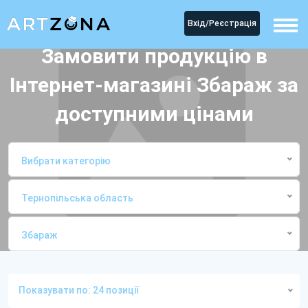
Вхід/Реєстрація
Замовити продукцію в
Інтернет-магазині Збараж за
доступними цінами
Вибрати категорію
Тернопільська область
Збараж
Головна
Інтернет-магазиниЗбараж
Показувати по: 24 позиції