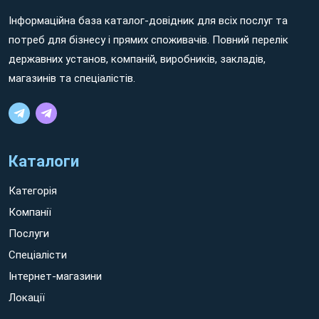
Інформаційна база каталог-довідник для всіх послуг та
Non ratione dolorem aut minima ipsum sed ratione ipsam
потреб для бізнесу і прямих споживачів. Повний перелік
sit Збараж earum quos aut eaque voluptates. Eum sint quidem
державних установ, компаній, виробників, закладів,
hic cumque nisi et consequuntur molestiae id eaque vero! Non
магазинів та спеціалістів.
rerum voluptatem et quos nesciunt sit galisum tempora eos
possimus facilis quo quis quia et tempora tenetur eum rerum
quaerat.
Каталоги
Категорія
Компанії
Послуги
Спеціалісти
Інтернет-магазини
Локації