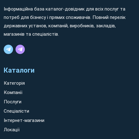
Інформаційна база каталог-довідник для всіх послуг та
Non ratione dolorem aut minima ipsum sed ratione ipsam
потреб для бізнесу і прямих споживачів. Повний перелік
sit Вишгород earum quos aut eaque voluptates. Eum sint
державних установ, компаній, виробників, закладів,
quidem hic cumque nisi et consequuntur molestiae id eaque
магазинів та спеціалістів.
vero! Non rerum voluptatem et quos nesciunt sit galisum
tempora eos possimus facilis quo quis quia et tempora tenetur
eum rerum quaerat.
Каталоги
Категорія
Компанії
Послуги
Спеціалісти
Інтернет-магазини
Локації