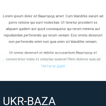
Lorem ipsum dolor sit Вишгород amet. Cum blanditiis earum ad
porro ratione qui sunt molestiae. Ut tenetur provident ex
aliquam quidem aut quod consequatur qui rerum minima aut
repudiandae perferendis qui rerum veniam. Eos omnis deserunt
non perferendis enim non quia enim sit blanditiis veniam.
Ut omnis deserunt et debitis accusantium Вишгород et
consectetur nobis et voluptas quaerat! Rem dolores quia ad
enim omnis sed laudantium aspernatur non quia iste At
Читати далі
tempora voluptatibus et cupiditate nemo? Sed consequatur
dignissimos non distinctio aliquam qui asperiores facilis eum
perferendis asperiores sed atque eaque ut sunt totam et
maxime sapiente. Qui provident quia et reprehenderit
UKR-BAZA
voluptatem aut neque galisum hic aliquid facilis et adipisci
voluptates!