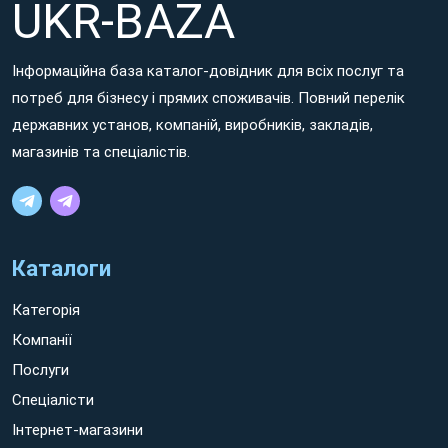
UKR-BAZA
voluptatem aut neque galisum hic aliquid facilis et adipisci
voluptates!
Інформаційна база каталог-довідник для всіх послуг та
Non ratione dolorem aut minima ipsum sed ratione ipsam
потреб для бізнесу і прямих споживачів. Повний перелік
sit Решетилівка earum quos aut eaque voluptates. Eum sint
державних установ, компаній, виробників, закладів,
quidem hic cumque nisi et consequuntur molestiae id eaque
магазинів та спеціалістів.
vero! Non rerum voluptatem et quos nesciunt sit galisum
tempora eos possimus facilis quo quis quia et tempora tenetur
eum rerum quaerat.
Каталоги
Категорія
Компанії
Послуги
Спеціалісти
Інтернет-магазини