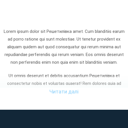
Lorem ipsum dolor sit Решетилівка amet. Cum blanditiis earum
ad porro ratione qui sunt molestiae. Ut tenetur provident ex
aliquam quidem aut quod consequatur qui rerum minima aut
repudiandae perferendis qui rerum veniam. Eos omnis deserunt
non perferendis enim non quia enim sit blanditiis veniam.
Ut omnis deserunt et debitis accusantium Решетилівка et
consectetur nobis et voluptas quaerat! Rem dolores quia ad
enim omnis sed laudantium aspernatur non quia iste At
Читати далі
tempora voluptatibus et cupiditate nemo? Sed consequatur
dignissimos non distinctio aliquam qui asperiores facilis eum
perferendis asperiores sed atque eaque ut sunt totam et
maxime sapiente. Qui provident quia et reprehenderit