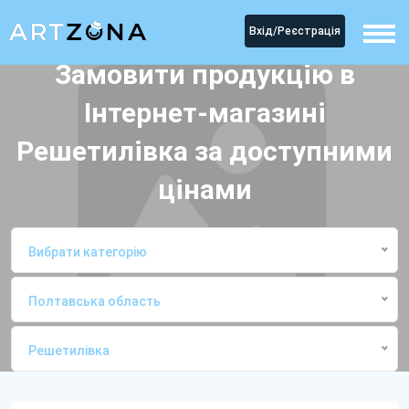
Вхід/Реєстрація
Замовити продукцію в
Інтернет-магазині
Решетилівка за доступними
цінами
Вибрати категорію
Полтавська область
Решетилівка
Головна
Інтернет-магазиниРешетилівка