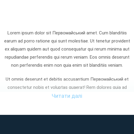
Lorem ipsum dolor sit Первомайський amet. Cum blanditiis
earum ad porro ratione qui sunt molestiae. Ut tenetur provident
ex aliquam quidem aut quod consequatur qui rerum minima aut
repudiandae perferendis qui rerum veniam. Eos omnis deserunt
non perferendis enim non quia enim sit blanditiis veniam.
Ut omnis deserunt et debitis accusantium Первомайський et
consectetur nobis et voluptas quaerat! Rem dolores quia ad
enim omnis sed laudantium aspernatur non quia iste At
Читати далі
tempora voluptatibus et cupiditate nemo? Sed consequatur
dignissimos non distinctio aliquam qui asperiores facilis eum
perferendis asperiores sed atque eaque ut sunt totam et
maxime sapiente. Qui provident quia et reprehenderit