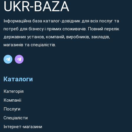
UKR-BAZA
voluptatem aut neque galisum hic aliquid facilis et adipisci
voluptates!
Інформаційна база каталог-довідник для всіх послуг та
Non ratione dolorem aut minima ipsum sed ratione ipsam
потреб для бізнесу і прямих споживачів. Повний перелік
sit Первомайський earum quos aut eaque voluptates. Eum sint
державних установ, компаній, виробників, закладів,
quidem hic cumque nisi et consequuntur molestiae id eaque
магазинів та спеціалістів.
vero! Non rerum voluptatem et quos nesciunt sit galisum
tempora eos possimus facilis quo quis quia et tempora tenetur
eum rerum quaerat.
Каталоги
Категорія
Компанії
Послуги
Спеціалісти
Інтернет-магазини