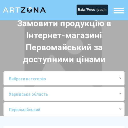
Вхід/Реєстрація
Замовити продукцію в
Інтернет-магазині
Первомайський за
доступними цінами
Вибрати категорію
Харківська область
Первомайський
Головна
Інтернет-магазиниПервомайський