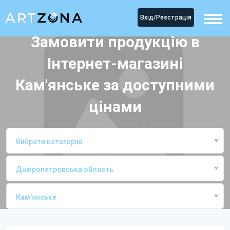
Вхід/Реєстрація
Замовити продукцію в
Інтернет-магазині
Кам'янське за доступними
цінами
Вибрати категорію
Дніпропетровська область
Кам'янське
Головна
Інтернет-магазиниКам'янське