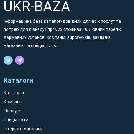
UKR-BAZA
voluptatem aut neque galisum hic aliquid facilis et adipisci
voluptates!
Інформаційна база каталог-довідник для всіх послуг та
Non ratione dolorem aut minima ipsum sed ratione ipsam
потреб для бізнесу і прямих споживачів. Повний перелік
sit Кам'янське earum quos aut eaque voluptates. Eum sint
державних установ, компаній, виробників, закладів,
quidem hic cumque nisi et consequuntur molestiae id eaque
магазинів та спеціалістів.
vero! Non rerum voluptatem et quos nesciunt sit galisum
tempora eos possimus facilis quo quis quia et tempora tenetur
eum rerum quaerat.
Каталоги
Категорія
Компанії
Послуги
Спеціалісти
Інтернет-магазини