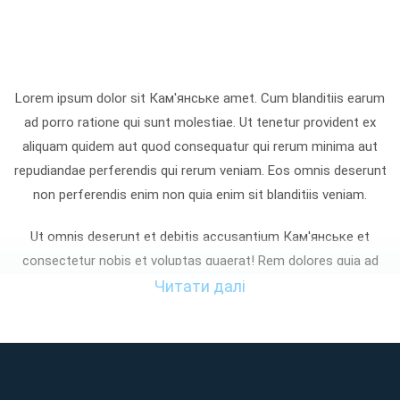
Lorem ipsum dolor sit Кам'янське amet. Cum blanditiis earum
ad porro ratione qui sunt molestiae. Ut tenetur provident ex
aliquam quidem aut quod consequatur qui rerum minima aut
repudiandae perferendis qui rerum veniam. Eos omnis deserunt
non perferendis enim non quia enim sit blanditiis veniam.
Ut omnis deserunt et debitis accusantium Кам'янське et
consectetur nobis et voluptas quaerat! Rem dolores quia ad
enim omnis sed laudantium aspernatur non quia iste At
Читати далі
tempora voluptatibus et cupiditate nemo? Sed consequatur
dignissimos non distinctio aliquam qui asperiores facilis eum
perferendis asperiores sed atque eaque ut sunt totam et
maxime sapiente. Qui provident quia et reprehenderit