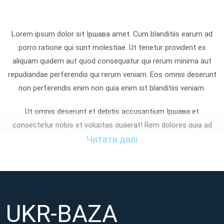
Lorem ipsum dolor sit Іршава amet. Cum blanditiis earum ad
porro ratione qui sunt molestiae. Ut tenetur provident ex
aliquam quidem aut quod consequatur qui rerum minima aut
repudiandae perferendis qui rerum veniam. Eos omnis deserunt
non perferendis enim non quia enim sit blanditiis veniam.
Ut omnis deserunt et debitis accusantium Іршава et
consectetur nobis et voluptas quaerat! Rem dolores quia ad
enim omnis sed laudantium aspernatur non quia iste At
Читати далі
tempora voluptatibus et cupiditate nemo? Sed consequatur
dignissimos non distinctio aliquam qui asperiores facilis eum
perferendis asperiores sed atque eaque ut sunt totam et
maxime sapiente. Qui provident quia et reprehenderit
UKR-BAZA
voluptatem aut neque galisum hic aliquid facilis et adipisci
voluptates!