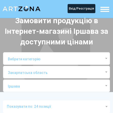
Вхід/Реєстрація
Замовити продукцію в
Інтернет-магазині Іршава за
доступними цінами
Вибрати категорію
Закарпатська область
Іршава
Головна
Інтернет-магазиниІршава
Показувати по: 24 позиції