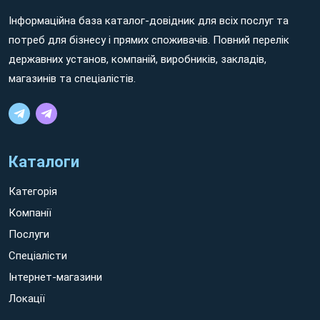
Інформаційна база каталог-довідник для всіх послуг та
Non ratione dolorem aut minima ipsum sed ratione ipsam
потреб для бізнесу і прямих споживачів. Повний перелік
sit Іршава earum quos aut eaque voluptates. Eum sint quidem
державних установ, компаній, виробників, закладів,
hic cumque nisi et consequuntur molestiae id eaque vero! Non
магазинів та спеціалістів.
rerum voluptatem et quos nesciunt sit galisum tempora eos
possimus facilis quo quis quia et tempora tenetur eum rerum
quaerat.
Каталоги
Категорія
Компанії
Послуги
Спеціалісти
Інтернет-магазини
Локації