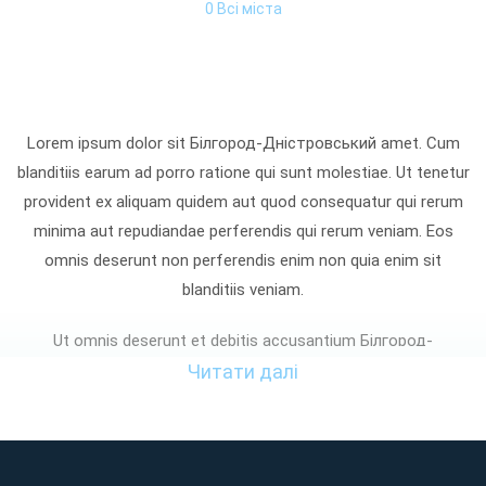
0 Всі міста
Lorem ipsum dolor sit Білгород-Дністровський amet. Cum
blanditiis earum ad porro ratione qui sunt molestiae. Ut tenetur
provident ex aliquam quidem aut quod consequatur qui rerum
minima aut repudiandae perferendis qui rerum veniam. Eos
omnis deserunt non perferendis enim non quia enim sit
blanditiis veniam.
Ut omnis deserunt et debitis accusantium Білгород-
Дністровський et consectetur nobis et voluptas quaerat! Rem
Читати далі
dolores quia ad enim omnis sed laudantium aspernatur non quia
iste At tempora voluptatibus et cupiditate nemo? Sed
consequatur dignissimos non distinctio aliquam qui asperiores