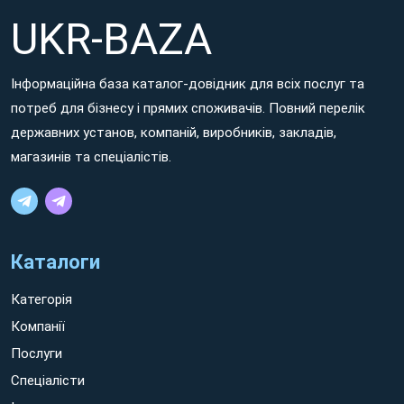
facilis eum perferendis asperiores sed atque eaque ut sunt
UKR-BAZA
totam et maxime sapiente. Qui provident quia et reprehenderit
voluptatem aut neque galisum hic aliquid facilis et adipisci
voluptates!
Інформаційна база каталог-довідник для всіх послуг та
потреб для бізнесу і прямих споживачів. Повний перелік
Non ratione dolorem aut minima ipsum sed ratione ipsam
державних установ, компаній, виробників, закладів,
sit Білгород-Дністровський earum quos aut eaque voluptates.
магазинів та спеціалістів.
Eum sint quidem hic cumque nisi et consequuntur molestiae id
eaque vero! Non rerum voluptatem et quos nesciunt sit galisum
tempora eos possimus facilis quo quis quia et tempora tenetur
eum rerum quaerat.
Каталоги
Категорія
Компанії
Послуги
Спеціалісти