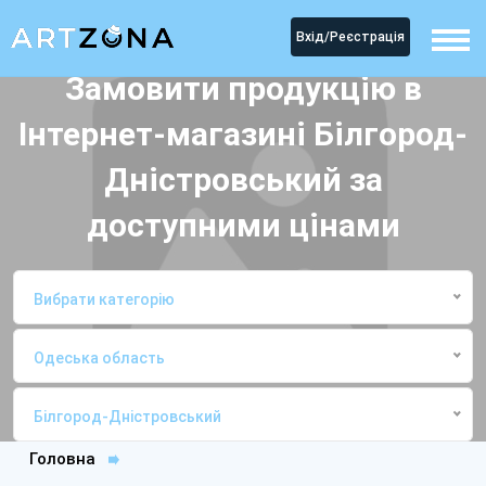
Вхід/Реєстрація
Замовити продукцію в
Інтернет-магазині Білгород-
Дністровський за
доступними цінами
Вибрати категорію
Одеська область
Білгород-Дністровський
Головна
Інтернет-магазиниБілгород-Дністровський