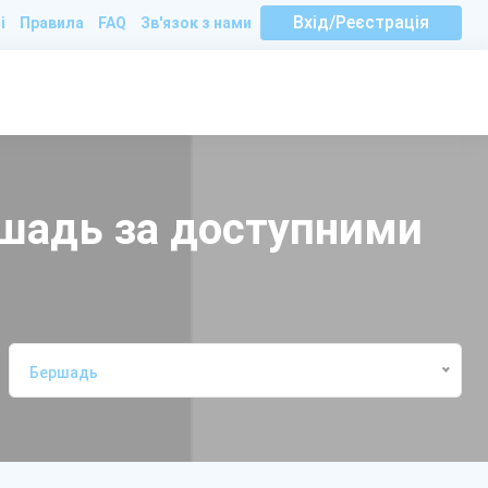
Вхід/Реєстрація
і
Правила
FAQ
Зв'язок з нами
ршадь за доступними
Бершадь