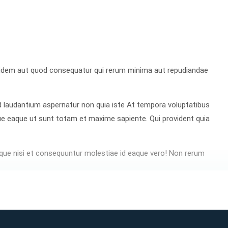
quidem aut quod consequatur qui rerum minima aut repudiandae
 laudantium aspernatur non quia iste At tempora voluptatibus
ue eaque ut sunt totam et maxime sapiente. Qui provident quia
ue nisi et consequuntur molestiae id eaque vero! Non rerum