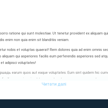
orro ratione qui sunt molestiae. Ut tenetur provident ex aliquam 
s enim non quia enim sit blanditiis veniam.
ur nobis et voluptas quaerat! Rem dolores quia ad enim omnis sed
 aliquam qui asperiores facilis eum perferendis asperiores sed atq
 et adipisci voluptates!
ершадь earum quos aut eaque voluptates. Eum sint quidem hic cumq
facilis quo quis quia et tempora tenetur eum rerum quaerat.
Читати далі