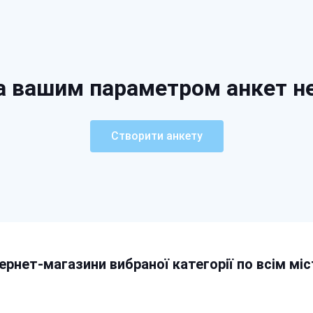
а вашим параметром анкет н
Створити анкету
тернет-магазини вибраної категорії по всім міс