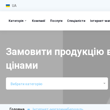
UA
Категорія
Компанії
Послуги
Спеціалісти
Інтернет-ма
Замовити продукцію в
цінами
Вибрати категорію
Головна
Інтернет-магазиниБершадь