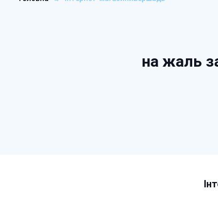
на жаль з
Ін