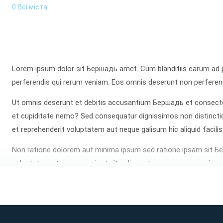
0 Всі міста
Lorem ipsum dolor sit Бершадь amet. Cum blanditiis earum ad p
perferendis qui rerum veniam. Eos omnis deserunt non perferendi
Ut omnis deserunt et debitis accusantium Бершадь et consectet
et cupiditate nemo? Sed consequatur dignissimos non distinctio
et reprehenderit voluptatem aut neque galisum hic aliquid facilis
Non ratione dolorem aut minima ipsum sed ratione ipsam sit Б
voluptatem et quos nesciunt sit galisum tempora eos possimus 