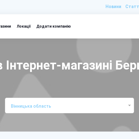
Новини
Статт
газини
Локації
Додати компанію
 Інтернет-магазині Бе
Вінницька область