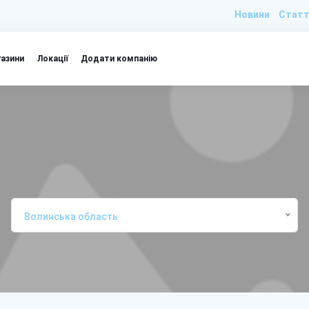
Новини
Статт
газини
Локації
Додати компанію
Волинська область