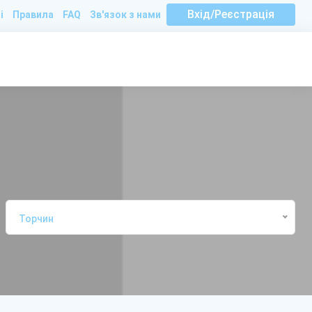
Вхід/Реєстрація
і
Правила
FAQ
Зв'язок з нами
Торчин