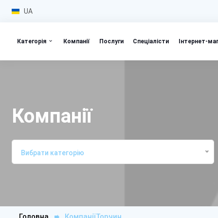
UA
Категорія
Компанії
Послуги
Спеціалісти
Інтернет-ма
Компанії
Вибрати категорію
Головна
КомпаніїТорчин