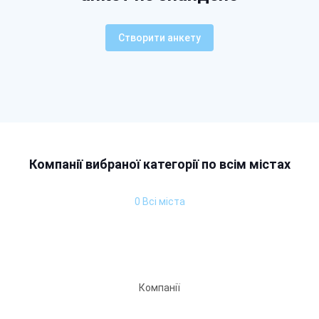
Створити анкету
Компанії вибраної категорії по всім містах
0 Всі міста
Компанії