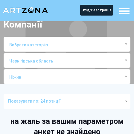
Вхід/Реєстрація
Компанії
Вибрати категорію
Чернігівська область
Ніжин
Головна
КомпаніїНіжин
Показувати по: 24 позиції
на жаль за вашим параметром
анкет не знайдено