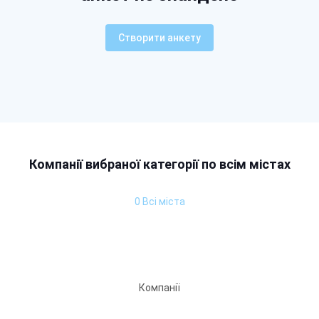
Створити анкету
Компанії вибраної категорії по всім містах
0 Всі міста
Компанії