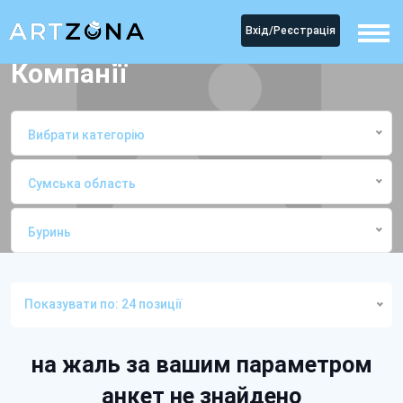
Вхід/Реєстрація
Компанії
Вибрати категорію
Сумська область
Буринь
Головна
КомпаніїБуринь
Показувати по: 24 позиції
на жаль за вашим параметром
анкет не знайдено