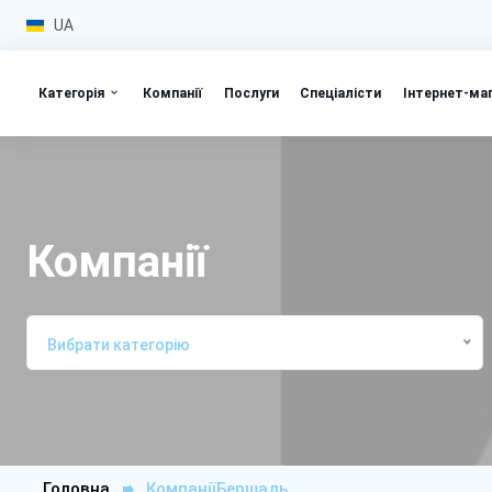
UA
Категорія
Компанії
Послуги
Спеціалісти
Інтернет-ма
Компанії
Вибрати категорію
Головна
КомпаніїБершадь