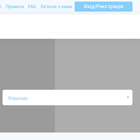
Вхід/Реєстрація
і
Правила
FAQ
Зв'язок з нами
Бершадь