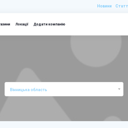
Новини
Статт
газини
Локації
Додати компанію
Вінницька область