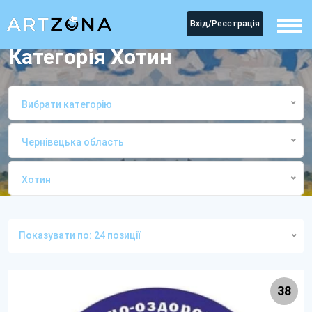
Вхід/Реєстрація
Категорія Хотин
Вибрати категорію
Чернівецька область
Хотин
Головна
КатегоріяХотин
Показувати по: 24 позиції
38