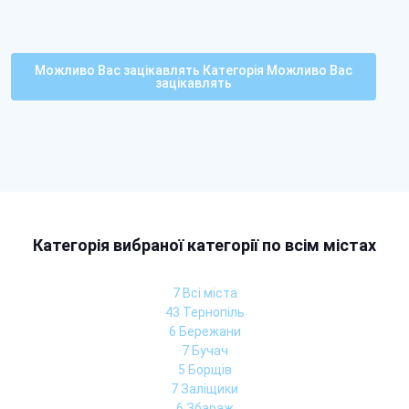
Можливо Вас зацікавлять Категорія Можливо Вас
зацікавлять
Категорія вибраної категорії по всім містах
7 Всі міста
43 Тернопіль
6 Бережани
7 Бучач
5 Борщів
7 Заліщики
6 Збараж