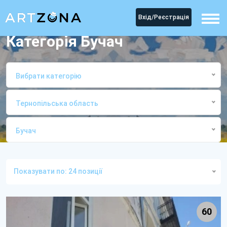
Вхід/Реєстрація
Категорія Бучач
Вибрати категорію
Тернопільська область
Бучач
Головна
КатегоріяБучач
Показувати по: 24 позиції
60