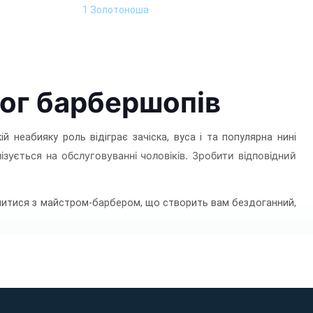
1 Золотоноша
лог барбершопів
 неабияку роль відіграє зачіска, вуса і та популярна нині
зується на обслуговуванні чоловіків. Зробити відповідний
ачитися з майстром-барбером, що створить вам бездоганний,
 м.Сміла
, що здобули гарну репутацію, визнання клієнтів та