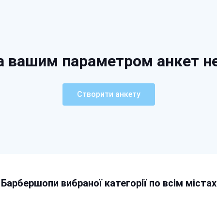
а вашим параметром анкет н
Створити анкету
Барбершопи вибраної категорії по всім містах