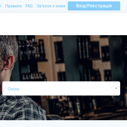
Вхід/Реєстрація
і
Правила
FAQ
Зв'язок з нами
Сміла