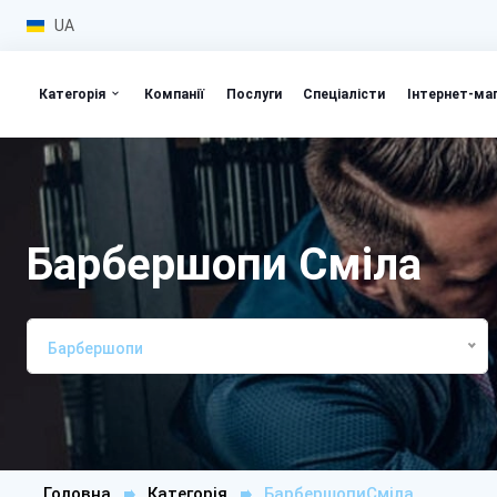
UA
Категорія
Компанії
Послуги
Спеціалісти
Інтернет-ма
Барбершопи Сміла
Барбершопи
Головна
Категорія
БарбершопиСміла