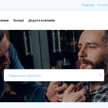
Новини
Статт
газини
Локації
Додати компанію
Черкаська область