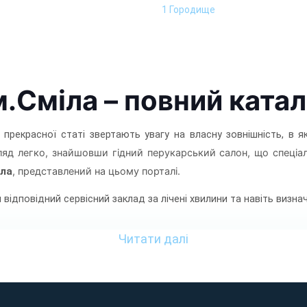
1 Городище
.Сміла – повний ката
екрасної статі звертають увагу на власну зовнішність, в якій
яд легко, знайшовши гідний перукарський салон, що спеціалі
іла
, представлений на цьому порталі.
ідповідний сервісний заклад за лічені хвилини та навіть визн
Читати далі
Пріоритетні особливості сайту Ukr-Baza
на користь його актуальності та практичності:
повідному веб-ресурсі представлені дані про
всі барбершопи