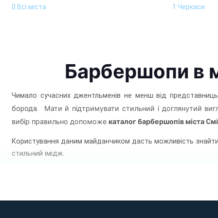
0 Всі міста
1 Черкаси
Барбершопи в м
Чимало сучасних джентльменів не менш від представниць пр
Мати й підтримувати стильний і доглянутий вигл
борода.
вибір правильно допоможе
каталог барбершопів міста
См
Користування даним майданчиком дасть можливість знайти в
стильний імідж.
Пропонований майданчик має декілька переваг, які свідчать 
•
максимум інформації та можливостей для вибору
– на від