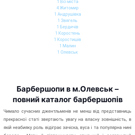
1 Всі міста
4 Житомир
1 Андрушівка
1 Звягель
1 Бердичів
1 Коростень
1 Коростишів
1 Малин
1 Олевськ
Барбершопи в м.Олевськ –
повний каталог барбершопів
Чимало сучасних джентльменів не менш від представниць
прекрасної статі звертають увагу на власну зовнішність, в
якій неабияку роль відіграє зачіска, вуса і та популярна нині