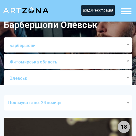
Вхід/Реєстрація
Барбершопи Олевськ
Барбершопи
Житомирська область
Олевськ
Головна
Категорія
БарбершопиОлевськ
Показувати по: 24 позиції
18