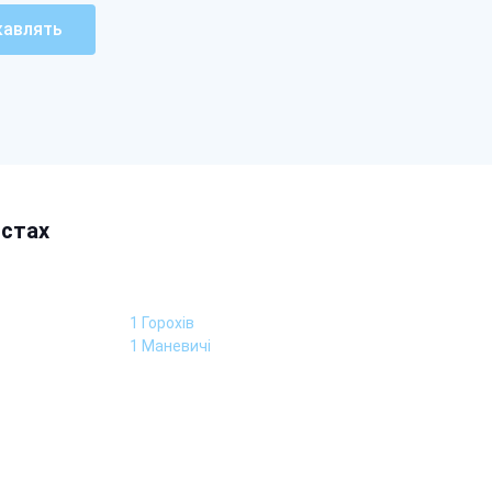
кавлять
істах
1 Горохів
1 Маневичі