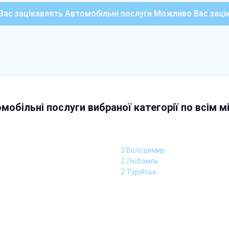
ас зацікавлять Автомобільні послуги Можливо Вас заці
мобільні послуги вибраної категорії по всім м
3 Володимир
2 Любомль
2 Турійськ