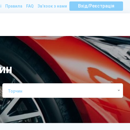
Вхід/Реєстрація
і
Правила
FAQ
Зв'язок з нами
чин
Торчин