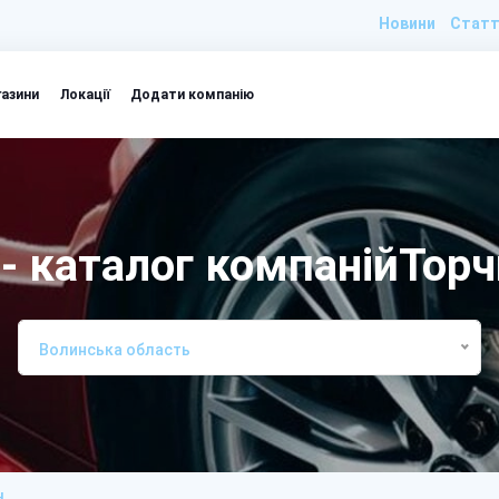
Новини
Статт
газини
Локації
Додати компанію
 - каталог компанійТор
Волинська область
н