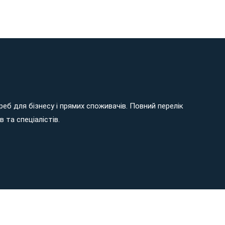
еб для бізнесу і прямих споживачів. Повний перелік
 та спеціалістів.
 Сайт розроблено та просувається в
G
o
o
g
l
e
студією
Web-S