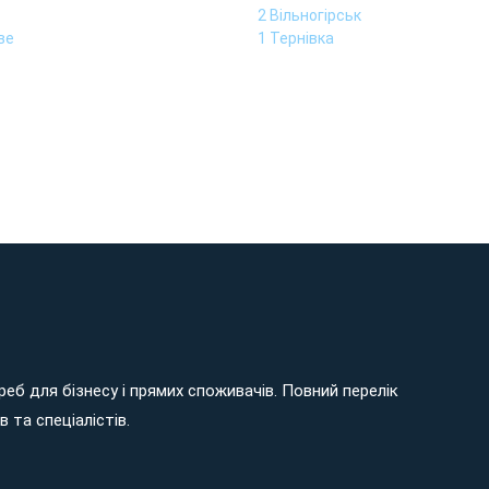
2 Вільногірськ
ве
1 Тернівка
еб для бізнесу і прямих споживачів. Повний перелік
 та спеціалістів.