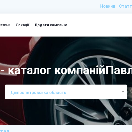
Новини
Статт
газини
Локації
Додати компанію
 - каталог компанійПав
Дніпропетровська область
град