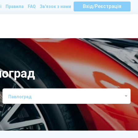
Вхід/Реєстрація
і
Правила
FAQ
Зв'язок з нами
лоград
Павлоград