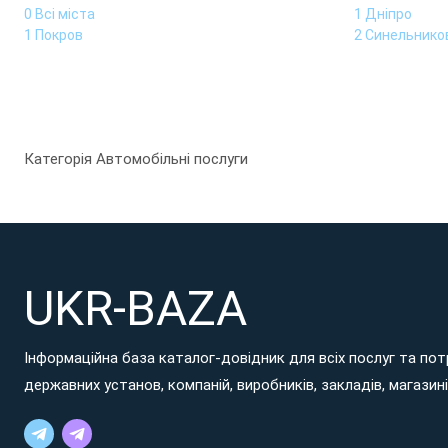
0 Всі міста
1 Дніпро
1 Покров
2 Синельнико
Категорія Автомобільні послуги
UKR-BAZA
Інформаційна база каталог-довідник для всіх послуг та потр
державних установ, компаній, виробників, закладів, магазинів