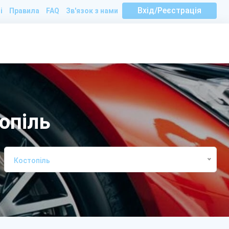
Вхід/Реєстрація
і
Правила
FAQ
Зв'язок з нами
опіль
Костопіль