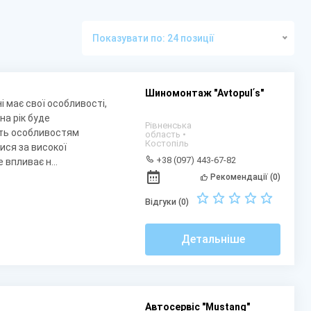
Показувати по: 24 позиції
Шиномонтаж "Avtopulʹs"
і має свої особливості,
на рік буде
Рівненська
ють особливостям
область •
Костопіль
ися за високої
+38 (097) 443-67-82
 впливає н...
Рекомендації (0)
Відгуки (0)
Детальніше
Автосервіс "Mustang"