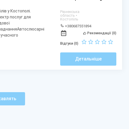
лів у Костополі.
Рівненська
область •
ектр послуг для
Костопіль
дової
+380687551894
бладнанняАвтослюсарні
Рекомендації (0)
сучасного
Відгуки (0)
Детальніше
кавлять