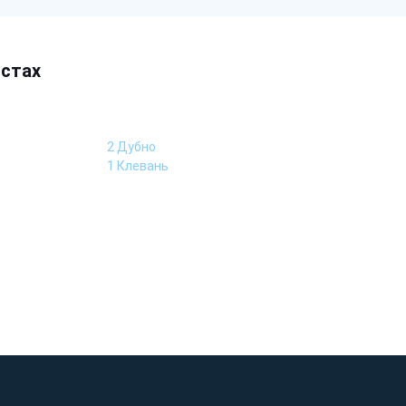
істах
2 Дубно
1 Клевань