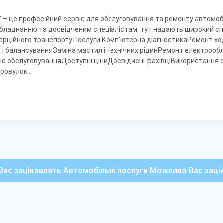
 – це професійний сервіс для обслуговування та ремонту автомобі
бладнанню та досвідченим спеціалістам, тут надають широкий сп
мерційного транспорту.Послуги:Комп’ютерна діагностикаРемонт хо
 балансуванняЗаміна мастил і технічних рідинРемонт електроо
не обслуговуванняДоступні ціниДосвідчені фахівціВикористання 
овулок...
ас зацікавлять Автомобільні послуги Можливо Вас заці