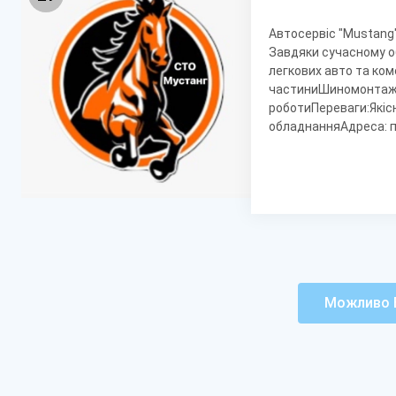
Автосервіс "Mustang"
Завдяки сучасному о
легкових авто та ко
частиниШиномонтаж і
роботиПереваги:Якіс
обладнанняАдреса: пр
Можливо В