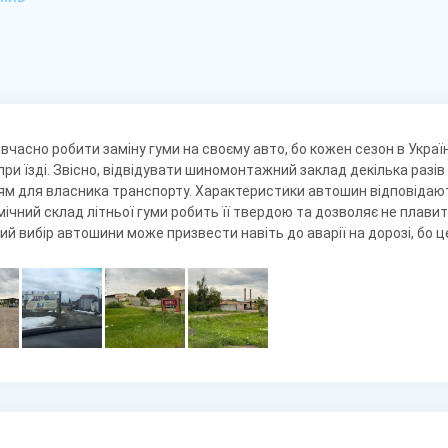
вчасно робити заміну гуми на своєму авто, бо кожен сезон в Україн
при їзді. Звісно, відвідувати шиномонтажний заклад декілька разів 
м для власника транспорту. Характеристики автошин відповіда
імічний склад літньої гуми робить її твердою та дозволяє не плавит
й вибір автошини може призвести навіть до аварії на дорозі, бо це