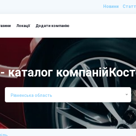
Новини
Статт
газини
Локації
Додати компанію
 - каталог компанійКост
Рівненська область
піль