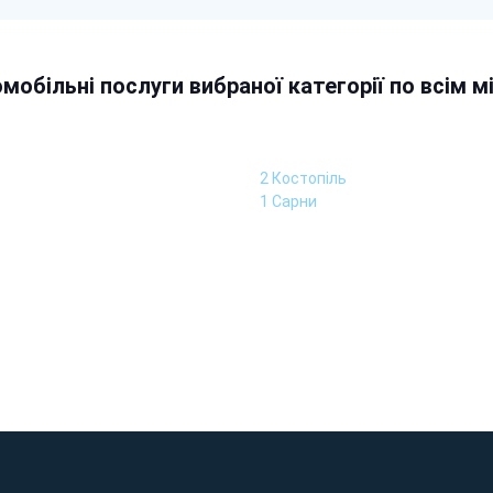
мобільні послуги вибраної категорії по всім м
2 Костопіль
1 Сарни