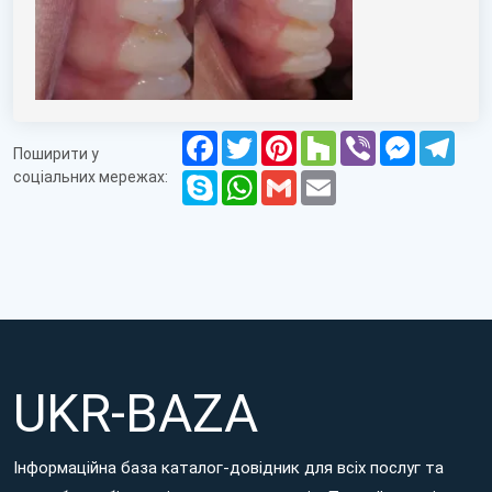
Facebook
Twitter
Pinterest
Houzz
Viber
Messenge
Tele
Поширити у
соціальних мережах:
Skype
WhatsApp
Gmail
Email
UKR-BAZA
Інформаційна база каталог-довідник для всіх послуг та