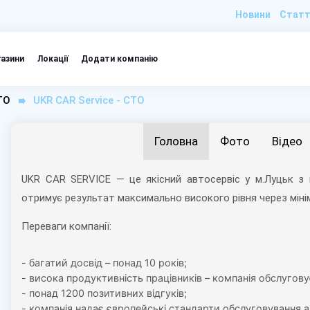
Новини
Статт
газини
Локації
Додати компанію
ТО
UKR CAR Service - СТО
Головна
Фото
Відео
UKR CAR SERVICE — це якісний автосервіс у м.Луцьк з найприємнішими цінами на ринку. Кожен клієнт компанії
отримує результат максимально високого рівня через мі
Переваги компанії:
- багатий досвід – понад 10 років;
- висока продуктивність працівників – компанія обслугову
- понад 1200 позитивних відгуків;
- компанія надає європейські стандарти обслуговування а