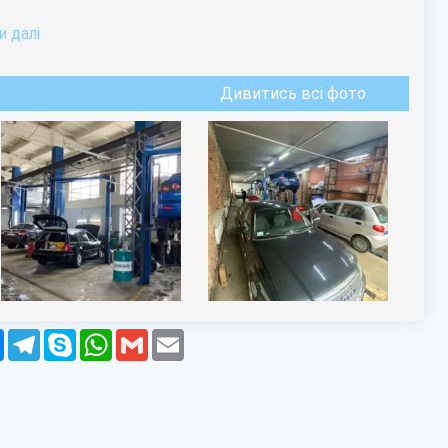
 далi
Дивитись всі фото
r
Messenger
Telegram
Skype
WhatsApp
Gmail
Email