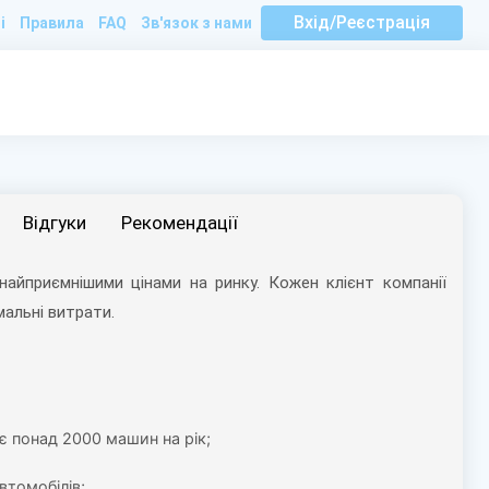
Вхід/Реєстрація
і
Правила
FAQ
Зв'язок з нами
Вiдгуки
Рекомендації
німальні витрати.
є понад 2000 машин на рік;
втомобілів;