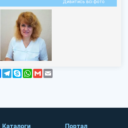
Дивитись всі фото
r
Messenger
Telegram
Skype
WhatsApp
Gmail
Email
Каталоги
Портал