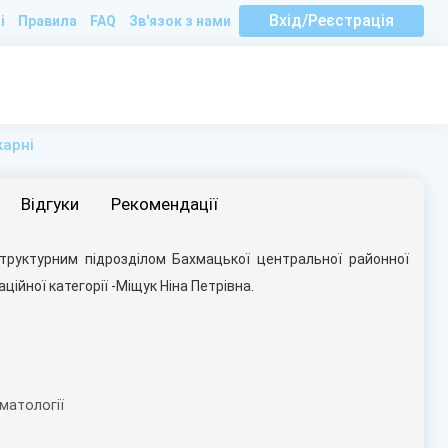
Вхід/Реєстрація
і
Правила
FAQ
Зв'язок з нами
карні
Вiдгуки
Рекомендації
структурним підрозділом Бахмацької центральної районної
ційної категорії -Міщук Ніна Петрівна.
оматології