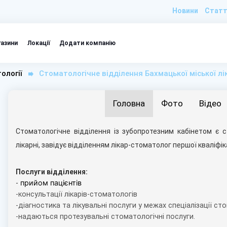
Новини
Статт
газини
Локації
Додати компанію
ології
Стоматологічне відділення Бахмацької міської лі
Головна
Фото
Відео
Стоматологічне відділення із зубопротезним кабінетом є 
лікарні, завідує відділенням
лікар-стоматолог першої кваліфіка
Послуги відділення:
прийом пацієнтів
-
-
консультації лікарів-стоматологів
-діагностика та лікувальні послуги у межах спеціалізації ст
-
надаються протезувальні стоматологічні послуги.