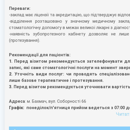
Переваги:
-заклад має ліцензії та акредитацію, що підтверджує відп
-відділення розташовано у значному медичному закл
стоматологічну допомогу в межах великої лікарні з діагн
-наявність зубопротезного кабінету дозволяє не лише
(протезування).
Рекомендації для пацієнтів:
1
. Перед візитом рекомендується зателефонувати для
запис, які саме стоматологічні послуги на момент звер
2
. Уточніть види послуг: чи проводять спеціалізоване
лише базове терапевтичне і протезування.
3
. Перед візитом рекомендується уточнювати вартість
Адреса
: м. Бахмач, вул. Соборності 66
Графік:
понеділок/п'ятниця прийом ведеться з 07:00 до
Читати