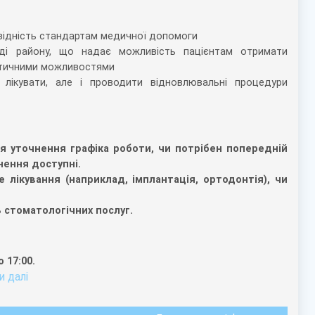
овідність стандартам медичної допомоги
аді району, що надає можливість пацієнтам отримати
остичними можливостями
 лікувати, але і проводити відновлювальні процедури
 уточнення графіка роботи, чи потрібен попередній
нення доступні.
 лікування (наприклад, імплантація, ортодонтія), чи
 стоматологічних послуг.
 17:00.
 далi