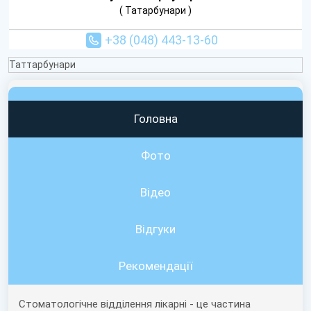
( Татарбунари )
+38 (048) 443-13-60
Таттарбунари
Головна
Фото
Відео
Вiдгуки
Рекомендації
Стоматологічне відділення лікарні - це частина